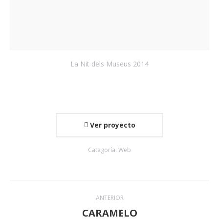
La Nit dels Museus 2014
Ver proyecto
Categoría:
Web
Navegación
ANTERIOR
entre
CARAMELO
Proyecto