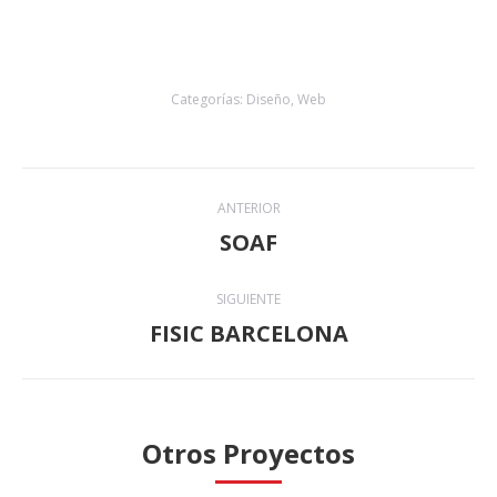
Categorías:
Diseño
,
Web
Navegación
ANTERIOR
entre
SOAF
Proyecto
anterior
proyectos
SIGUIENTE
FISIC BARCELONA
Proyecto
siguiente
Otros Proyectos